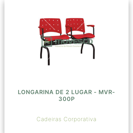
(480x455mm) e encosto (450x450mm)
em polipropileno recebendo almofada em
espuma injetada revestido em tecido. O
assento e encosto são interligados
através de lâmina de chapa de aço.
LONGARINA DE 2 LUGAR - MVR-
300P
Cadeiras Corporativa