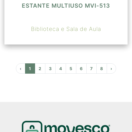
ESTANTE MULTIUSO MVI-513
Biblioteca e Sala de Aula
‹
1
2
3
4
5
6
7
8
›