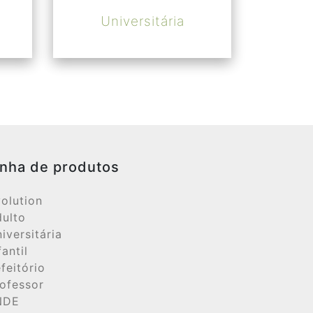
Universitária
inha de produtos
olution
ulto
iversitária
fantil
feitório
ofessor
NDE