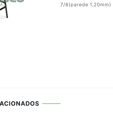
7/8(parede 1,20mm) 
Quatro travessas ent
0,90mm). Suporte da
1,06mm). Quatro pés 
internas. Soldagem 
junções. Proteção da
especial, anticorros
preto. Porta livros t
Assento (370x390m
compensado de 10mm
melamínico de 0,8mm
rebite de repuxo 4.8
Prancheta(580x380
LACIONADOS
revestido em lamina