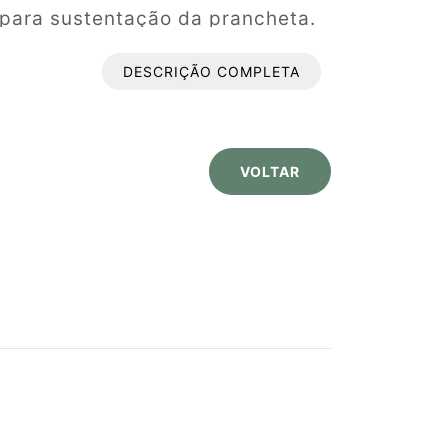
para sustentação da prancheta.
re os pés em tubo 3/4 (parede
DESCRIÇÃO COMPLETA
 prancheta em tubo 3/4 (parede
com ponteiras plásticas 7/8
pelo processo MIG em todas as
VOLTAR
 superfície com tratamento
ivo e pintura em epóxi-pó cor
ipo gradil de aço 3/16 redondo.
m) e encosto(375x190mm) em
, revestido em laminado
. Fixados a estrutura através de
x25.
x330mm) em MDF de 18mm
do melamínico, acabamento das