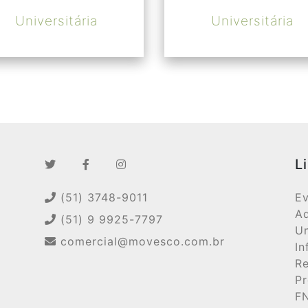
Universitária
Universitária
L
(51) 3748-9011
Ev
Ad
(51) 9 9925-7797
Un
comercial@movesco.com.br
In
Re
Pr
F