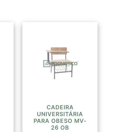
ipo “T” em formato boleado e liso
13mm) na parte que é encaixado
huras de cada lado com distância
A espessura da peça encaixada
midade das ranhuras de 3,7mm.
a parte boleada de 12mm. Fixados
de parafusos autoatarraxantes
assento ao chão 440mm, altura
790mm e altura da prancheta ao
CADEIRA
UNIVERSITÁRIA
PARA OBESO MV-
26 OB