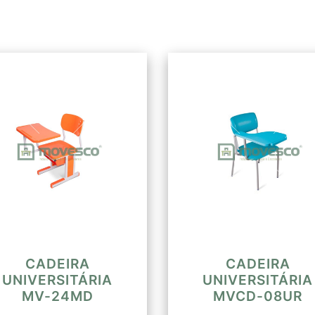
bordas em alumínio t
(dimensões 19mm x 
na madeira duas ran
entre elas de 4mm. 
de 2mm e com extre
Raio de curvatura d
a estrutura através 
5x30PHP. Altura do 
do encosto ao chão 
chão 720mm.
CADEIRA
CADEIRA
UNIVERSITÁRIA
UNIVERSITÁRIA
MV-24MD
MVCD-08UR