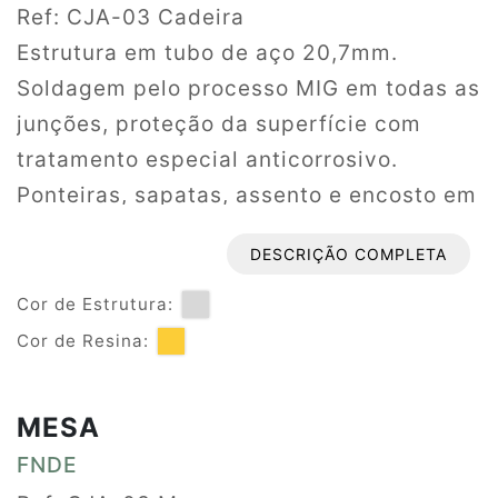
Ref: CJA-03 Cadeira
Estrutura em tubo de aço 20,7mm.
Soldagem pelo processo MIG em todas as
junções, proteção da superfície com
tratamento especial anticorrosivo.
Ponteiras, sapatas, assento e encosto em
polipropileno, injetados na cor AMARELO.
DESCRIÇÃO COMPLETA
Pintura dos elementos metálicos com
tinta em pó híbrida epóxi, eletrostática
Cor de Estrutura:
brilhante na cor CINZA. Assento
Cor de Resina:
(400x310mm) e encosto (396x198mm)
em polipropileno injetados na cor
MESA
amarelo. Altura do assento ao chão
FNDE
350mm.