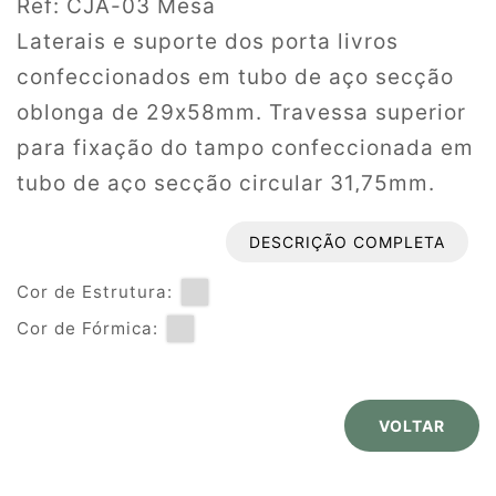
Ref: CJA-03 Mesa
Laterais e suporte dos porta livros
confeccionados em tubo de aço secção
oblonga de 29x58mm. Travessa superior
para fixação do tampo confeccionada em
tubo de aço secção circular 31,75mm.
Pés em tubo de aço secção circular
DESCRIÇÃO COMPLETA
38mm. Soldagem pelo processo MIG em
todas as junções, proteção da superfície
Cor de Estrutura:
com tratamento especial anticorrosivo.
Cor de Fórmica:
Fechamento com ponteiras e sapatas em
polipropileno injetadas na cor AMARELO.
VOLTAR
Tampo em madeira aglomerada (MDP)
revestido na face superior em laminado