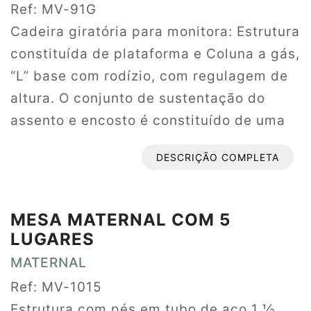
Ref: MV-91G
Cadeira giratória para monitora: Estrutura
constituída de plataforma e Coluna a gás,
“L” base com rodízio, com regulagem de
altura. O conjunto de sustentação do
assento e encosto é constituído de uma
estrutura em tubo de aço 20x20 em
DESCRIÇÃO COMPLETA
formato de “L” fixados ao mecanismo por
meio de parafusos ¼ x 1 ¼ com
respectivas porcas, com fechamento em
MESA MATERNAL COM 5
ponteira plástica 20x20 com pino na
LUGARES
mesma cor do assento/encosto. O
MATERNAL
assento e encosto são fixados à estrutura
Ref: MV-1015
através de parafusos mitoplastic 5x25. O
Estrutura com pés em tubo de aço 1 ½