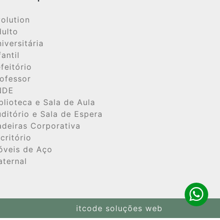
ura. Duas laterais superiores
olution
de 1,50mm) chapa 16 com
ulto
 o protetor de pintura em resina
iversitária
fantil
mm) em forma de “U” fixados
feitório
0(sendo 5 de cada lado) na cor
ofessor
 canetas (204x20mm e
NDE
blioteca e Sala de Aula
e cada lado. Soldagem pelo
ditório e Sala de Espera
as as junções. Proteção da
deiras Corporativa
mento especial, anticorrosivo e
critório
óveis de Aço
ura em epóxi-pó, processo de
ternal
20°C. Tampo (1160x450x18mm) em
ce superior com laminado
a de 0,8mm, bordas aparentes
itcode soluções web
 com acabamento frezado e