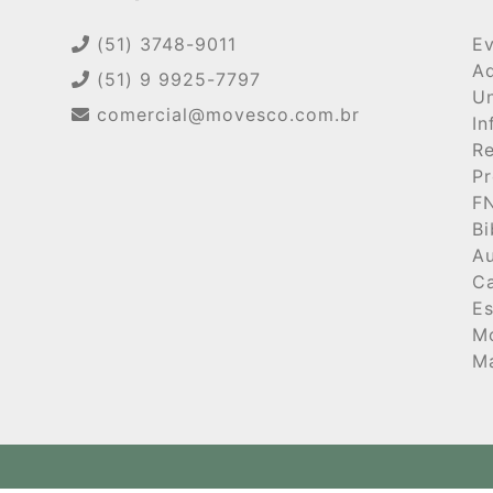
acabamento da estrut
(51) 3748-9011
Ev
em tubo 20x40(pare
Ad
(51) 9 9925-7797
rebaixo para acoplar
Un
comercial@movesco.com.br
In
plástica (439x43x19
Re
com 10 rebites 3.2x1
Pr
do protetor e porta
F
Bi
profundidade 3mm) d
Au
processo MIG em tod
Ca
superfície com trata
Es
M
desengraxante. Pint
Ma
cura em estufa a 2
MDF revestido na fa
melamínico espessur
(frontal e traseira)